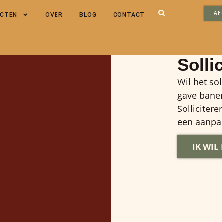
AF
ECTEN
OVER
BLOG
CONTACT
Solli
Wil het so
gave banen
Sollicitere
een aanpak
IK WIL