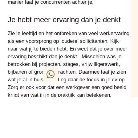
manier laat je concurrenten achter je.
Je hebt meer ervaring dan je denkt
Zie je leeftijd en het ontbreken van veel werkervaring
als een voorsprong op ‘oudere’ sollicitanten. Kijk
naar wat jij te bieden hebt. En weet dat je over meer
ervaring beschikt dan je denkt. Misschien was je
betrokken bij projecten, stages, vrijwilligerswerk,
bijbanen of groepsopdrachten. Daarmee laat je zien
wat je al in huis hebt. Leg daar de focus in je cv op.
Zorg er ook voor dat een werkgever een goed beeld
krijgt van wat jij in de praktijk kan betekenen.
Loopbaansupport
Vind je het megalastig om als starter in te stappen op
de arbeidsmarkt en heb je behoefte aan iemand die